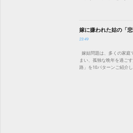
の沈着 陶器やホーロー製
151は何時から 受付可
す。一度素材に浸透してし
では、ドコモ151の営業
原因となります。 環境を
説します。 1. ドコモ1
ことが絶対ルールです。以
の受付時間は、 午前9時か
「可燃ごみ」へ 最も手軽
嫁に嫌われた姑の「悲
る際、まず「夜8時まで」
不要な布（タオルやTシャ
23:49
れば、ドコモの携帯電話か
ます。 そこに処分したい墨汁
モの携帯電話以外からの問
嫁姑問題は、多くの家庭
151（無料） 一般電話・他社
まい、孤独な晩年を過ごす
後8時」の受付となっていま
路」を10パターンご紹介
151は何時から 」「 1
避けられるのかを考えてい
番：151は何時から電話で
かれるのが、同居の破綻で
朝の早い段階で手続きを済
う状態に。結局、嫁が精神
いため注意が必要です。 夜
です。 体験談: 「息子
午後8時までとなっていま
りしているうちに、嫁が完
めるのが安心です。特に、住
結局一人暮らしに戻ることに
の。しかし、嫁に嫌われて
したり、そもそも孫が「お
が最も辛いと感じるかもし