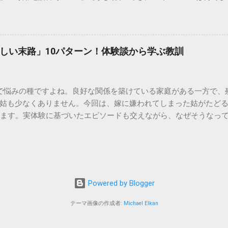
のシンクに墨汁が付着すると、細かい粒子が素材の隙間に入り込み
能なの？」と営業時間がわからず、なかなか電話ができない方もいるか
まうと、市販の洗剤や漂白剤を使っても完全に落とすことが難し
時間や、電話が繋がりやすい時間帯、さらには電話がつながらない時
守る！家庭でできる正しい墨汁の捨て方 家庭で墨汁を処分する際は
51の営業時間は午前9時～午後8時 結論から言うと、ドコモのインフォ
下のいずれかの方法で「固形物」として処分してください。 手順
ら午後8時まで です。 年中無休で、土日祝日も営業しています。「 1
で確実な方法は、液体を布や紙に吸わせて固形物に変えることです。
しい末路」10パターン！体験談から学ぶ教訓
と覚えておけば、仕事帰りでも少し余裕を持って連絡することがで
ツの切れ端）、ビニール袋、ゴム手袋 手順： ビニール袋の中に古
ら151にダイヤルすることで、無料でオペレーターに相談すること
を少...
い合わせは、電話番号や通話料が異なるので注意が必要です。 ド
で悩みの種ですよね。良好な関係を築けている家庭がある一方で、
携帯から： 0120-800-000（無料） どちらの番号も、 151 営
姑も少なくありません。今回は、嫁に嫌われてしまった姑がたど
す。 2. 【詳細解説】151は何時から何時まで？混雑を避けるコツ
します。実体験に基づいたエピソードも交えながら、なぜそうなっ
51は何時まで 」といった検索意図に沿って、具体的なスケジュール感
きましょう。 1. 息子夫婦との同居が破綻する 「まさか追い出さ
きる？ 「 151は何時から 」という疑問については、午前9時ちょ
す。最初は良かれと思って始めた同居も、嫁との関係が悪化する
ませたい方は多いですが、実は「 151 営業時間 」の開始直後であ
的に追い詰められたり、夫婦仲にひびが入ったりして、同居を解
：ドコモ151は何時まで対応してくれる？ 「 ドコモ151は何時ま
夫婦との二世帯同居を始めたものの、家事のやり方に口を出しすぎた
す。ただし、手続き内容によっては時間がかかるため、午後7時30
全に心を閉ざしてしまいました。ある日、息子から『母さんとは
所変更...
Powered by Blogger
。寂しい毎日です…」（70代・女性） 2. 孫との交流が激減、ま
しまうと、その可愛い孫になかなか会えなくなることがあります
テーマ画像の作成者:
Michael Elkan
ばあちゃんに会いたくない」と言い出したりすることも。子離れ
れません。 3. 息子夫婦の家庭内イベントに呼ばれなくなる 誕生