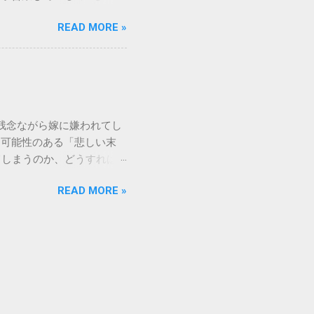
、取れない黒ずみとなりま
もしれません。 この記事
く、住宅の衛生状態を損なう
READ MORE »
の対処法をわかりやすく解
、「液体として流さない」
メーションセンター「151」
1：新聞紙や古布に吸わせて
51 営業時間 」を気にす
 準備するもの： 古新聞、
きますね。 この時間内であ
新聞や不要な布を敷き詰め
ができます。ただし、ドコ
コモの携帯電話から：
残念ながら嫁に嫌われてし
業時間 と同じく「午前9時～午
る可能性のある「悲しい末
 ここでは、さらに詳しく「
てしまうのか、どうすれば
を見ていきましょう。 朝一
れるなんて…」という声も聞
うどに受付が開始されます。
READ MORE »
と、家の中で常に緊張感が漂
る9時は、電話が集中しやす
消せざるを得なくなるケース
で 」という点については、
り、孫の教育方針で意見した
分頃までには電話をかけ始
一緒に住めない』と言われ、
たは途絶える 孫は可愛いも
。嫁が間に入って面会を制限
できない姑の場合、この状況
日、クリスマス、お正月など