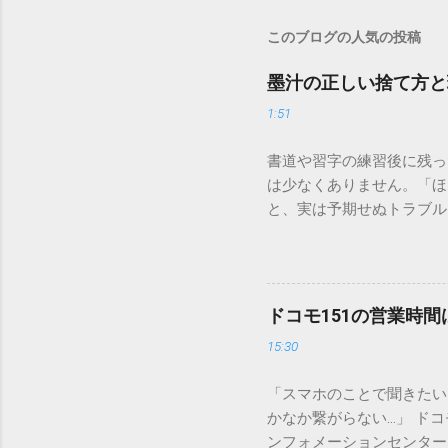
このブログの人気の投稿
墨汁の正しい捨て方と
1:51
書道や習字の練習後に残っ
は少なくありません。「ほ
と、実は予期せぬトラブル
排水口へ流すことは環境負
は、墨汁を安全かつ環境に
「排水口に流してはいけな
非常に微細かつ独特の粘性
ドコモ151の営業時
刻な負荷 墨汁に含まれる
15:30
除去することは容易ではあ
スクがあります。 2. 
「スマホのことで聞きたい
質があります。排水管内で
かなか繋がらない…」 ド
経過した住宅では配管トラ
ンフォメーションセンター」