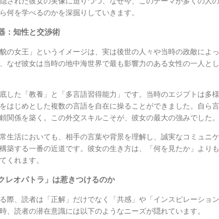
隠された彼女の実像に迫りつつ、なぜ今、このテーマが多くの人
ら何を学べるのかを深掘りしていきます。
器：知性と交渉術
貌の女王」というイメージは、実は後世の人々や当時の政敵によ
、なぜ彼女は当時の地中海世界で最も影響力のある女性の一人と
底した「教養」と「多言語習得能力」です。当時のエジプトは多
をはじめとした複数の言語を自在に操ることができました。自ら
頼関係を築く。この外交スキルこそが、彼女の最大の強みでした
常生活においても、相手の言葉や背景を理解し、誠実なコミュニ
構築する一番の近道です。彼女の生き方は、「何を見たか」より
てくれます。
クレオパトラ」は惹きつけるのか
る際、読者は「正解」だけでなく「共感」や「インスピレーショ
時、読者の潜在意識には以下のようなニーズが隠れています。