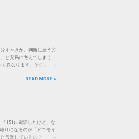
処分すべきか、判断に迷う方
う」と安易に考えてしまう
きく異なります。そのまま
常に危険です。この記事で
READ MORE »
徹底解説します。 墨汁を
」、そして水です。これらは
ます。 1. 環境への深
らの微粒子を完全に分解・
や生態系へ悪影響を及ぼすリ
は、温度が下がると固まる性
「151に電話したけど、な
き起こします。特に築年数が
に頼りになるのが「ドコモイ
 3. 頑固なシミと汚れ
まで 営業しているの？」「