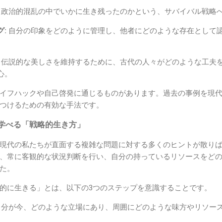
政治的混乱の中でいかに生き残ったのかという、サバイバル戦略
:
自分の印象をどのように管理し、他者にどのような存在として
伝説的な美しさを維持するために、古代の人々がどのような工夫
心。
イフハックや自己啓発に通じるものがあります。過去の事例を現
つけるための有効な手法です。
学べる「戦略的生き方」
現代の私たちが直面する複雑な問題に対する多くのヒントが散り
、常に客観的な状況判断を行い、自分の持っているリソースをど
た。
的に生きる」とは、以下の3つのステップを意識することです。
分が今、どのような立場にあり、周囲にどのような味方やリソー