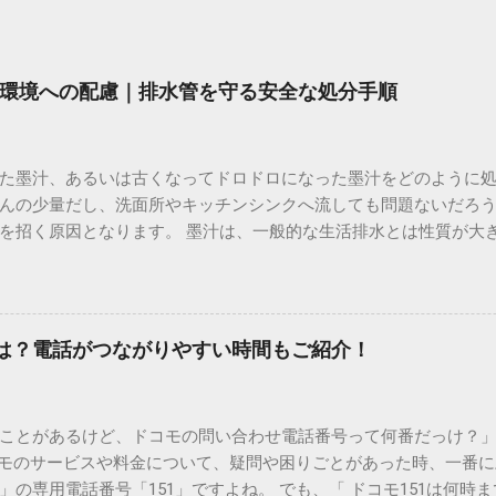
環境への配慮｜排水管を守る安全な処分手順
た墨汁、あるいは古くなってドロドロになった墨汁をどのように
んの少量だし、洗面所やキッチンシンクへ流しても問題ないだろ
を招く原因となります。 墨汁は、一般的な生活排水とは性質が大
荷だけでなく、ご自宅の排水設備を傷める可能性も高いため、非
優しい方法で処分するための手順と、容器を適切に分別する方法を
い」3つの理由 墨汁の主成分は「煤（すす）」と「膠（にかわ）
を持っているため、下水処理や配管維持の観点から以下の問題が発生し
間は？電話がつながりやすい時間もご紹介！
煤の粒子は極めて微細です。現代の排水処理施設であっても、これ
りません。大量に流し続けると河川や海まで到達し、水質の濁り
排水管の詰まりと劣化 墨汁の粘度を保っている「膠（ゼラチン質）」
ことがあるけど、ドコモの問い合わせ電話番号って何番だっけ？」 
墨汁が冷えて付着すると、管の通り道を狭め、深刻な詰まりを引
コモのサービスや料金について、疑問や困りごとがあった時、一番
ブルが起きやすく、修理費用が高額になるケースも珍しくありません。
の専用電話番号「151」ですよね。 でも、「 ドコモ151は何時