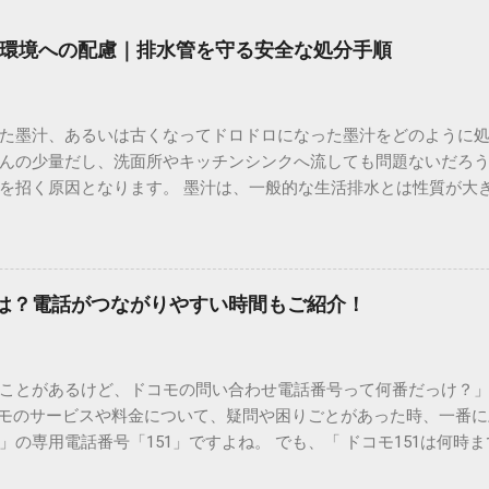
環境への配慮｜排水管を守る安全な処分手順
た墨汁、あるいは古くなってドロドロになった墨汁をどのように
んの少量だし、洗面所やキッチンシンクへ流しても問題ないだろ
を招く原因となります。 墨汁は、一般的な生活排水とは性質が大
荷だけでなく、ご自宅の排水設備を傷める可能性も高いため、非
優しい方法で処分するための手順と、容器を適切に分別する方法を
い」3つの理由 墨汁の主成分は「煤（すす）」と「膠（にかわ）
を持っているため、下水処理や配管維持の観点から以下の問題が発生し
間は？電話がつながりやすい時間もご紹介！
煤の粒子は極めて微細です。現代の排水処理施設であっても、これ
りません。大量に流し続けると河川や海まで到達し、水質の濁り
排水管の詰まりと劣化 墨汁の粘度を保っている「膠（ゼラチン質）」
ことがあるけど、ドコモの問い合わせ電話番号って何番だっけ？」 
墨汁が冷えて付着すると、管の通り道を狭め、深刻な詰まりを引
コモのサービスや料金について、疑問や困りごとがあった時、一番
ブルが起きやすく、修理費用が高額になるケースも珍しくありません。
の専用電話番号「151」ですよね。 でも、「 ドコモ151は何時
のシンクに墨汁が付着すると、細かい粒子が素材の隙間に入り込み
能なの？」と営業時間がわからず、なかなか電話ができない方もいるか
まうと、市販の洗剤や漂白剤を使っても完全に落とすことが難し