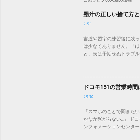
このブログの人気の投稿
墨汁の正しい捨て方と
1:51
書道や習字の練習後に残っ
は少なくありません。「ほ
と、実は予期せぬトラブル
排水口へ流すことは環境負
は、墨汁を安全かつ環境に
「排水口に流してはいけな
非常に微細かつ独特の粘性
ドコモ151の営業時
刻な負荷 墨汁に含まれる
15:30
除去することは容易ではあ
スクがあります。 2. 
「スマホのことで聞きたい
質があります。排水管内で
かなか繋がらない…」 ド
経過した住宅では配管トラ
ンフォメーションセンター」
の沈着 陶器やホーロー製
151は何時から 受付可
す。一度素材に浸透してし