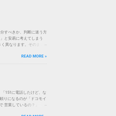
処分すべきか、判断に迷う方
う」と安易に考えてしまう
きく異なります。そのまま
常に危険です。この記事で
READ MORE »
徹底解説します。 墨汁を
」、そして水です。これらは
ます。 1. 環境への深
らの微粒子を完全に分解・
や生態系へ悪影響を及ぼすリ
は、温度が下がると固まる性
「151に電話したけど、な
き起こします。特に築年数が
に頼りになるのが「ドコモイ
 3. 頑固なシミと汚れ
まで 営業しているの？」「
、取れない黒ずみとなりま
もしれません。 この記事
く、住宅の衛生状態を損なう