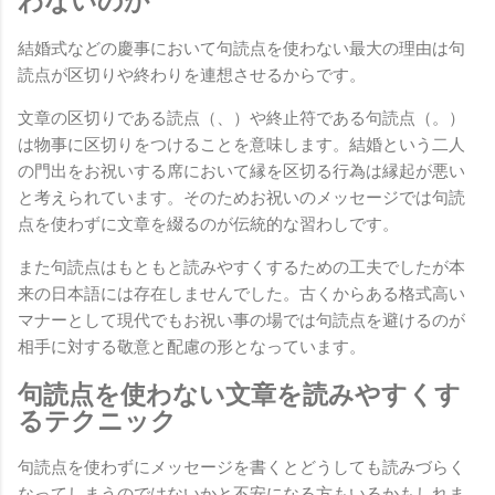
わないのか
結婚式などの慶事において句読点を使わない最大の理由は句
読点が区切りや終わりを連想させるからです。
文章の区切りである読点（、）や終止符である句読点（。）
は物事に区切りをつけることを意味します。結婚という二人
の門出をお祝いする席において縁を区切る行為は縁起が悪い
と考えられています。そのためお祝いのメッセージでは句読
点を使わずに文章を綴るのが伝統的な習わしです。
また句読点はもともと読みやすくするための工夫でしたが本
来の日本語には存在しませんでした。古くからある格式高い
マナーとして現代でもお祝い事の場では句読点を避けるのが
相手に対する敬意と配慮の形となっています。
句読点を使わない文章を読みやすくす
るテクニック
句読点を使わずにメッセージを書くとどうしても読みづらく
なってしまうのではないかと不安になる方もいるかもしれま