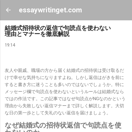
スキップしてメイン コンテンツに移動
essaywritinget.com
結婚式招待状の返信で句読点を使わない
理由とマナーを徹底解説
19:14
友人や親戚、職場の方から届く結婚式の招待状は受け取るだ
けで幸せな気持ちになりますよね。しかし返信はがきを前に
すると書き方に迷うことも多いのではないでしょうか。特に
メッセージ欄で句読点を使わないというルールは結婚式なら
ではの作法です。この記事ではなぜ句読点がNGなのかという
理由から失敗しない返信マナーまで詳しく解説します。大切
な日の第一歩として失礼のない返信を届けましょう。
なぜ結婚式の招待状返信で句読点を使