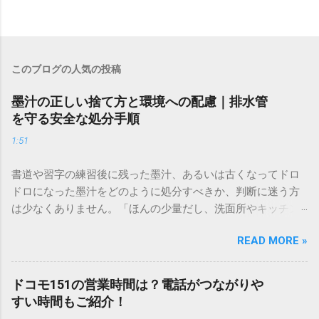
このブログの人気の投稿
墨汁の正しい捨て方と環境への配慮｜排水管
を守る安全な処分手順
1:51
書道や習字の練習後に残った墨汁、あるいは古くなってドロ
ドロになった墨汁をどのように処分すべきか、判断に迷う方
は少なくありません。「ほんの少量だし、洗面所やキッチン
シンクへ流しても問題ないだろう」と安易に考えてしまう
READ MORE »
と、実は予期せぬトラブルを招く原因となります。 墨汁は、
一般的な生活排水とは性質が大きく異なります。そのまま排
水口へ流すことは環境負荷だけでなく、ご自宅の排水設備を
ドコモ151の営業時間は？電話がつながりや
傷める可能性も高いため、非常に危険です。この記事では、
すい時間もご紹介！
墨汁を安全かつ環境に優しい方法で処分するための手順と、