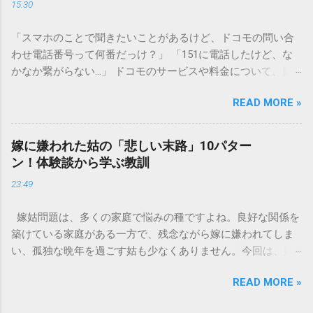
15:30
容器を適切に分別する方法を徹底解説します。 墨汁を「排水
口に流してはいけない」3つの理由 墨汁の主成分は「煤（す
「スマホのことで聞きたいことがあるけど、ドコモの問い合
す）」と「膠（にかわ）」、そして水です。これらは非常に
わせ電話番号って何番だっけ？」 「151に電話したけど、な
微細かつ独特の粘性を持っているため、下水処理や配管維持
かなか繋がらない…」 ドコモのサービスや料金について、疑
の観点から以下の問題が発生します。 1. 環境への深刻な負荷
問や困りごとがあった時、一番に頼りになるのが「ドコモイ
墨汁に含まれる煤の粒子は極めて微細です。現代の排水処理
READ MORE »
ンフォメーションセンター」の専用電話番号「151」ですよ
施設であっても、これらの微粒子を完全に分解・除去するこ
ね。 でも、「 ドコモ151は何時まで 営業しているの？」「
とは容易ではありません。大量に流し続けると河川や海まで
151は何時から 受付可能なの？」と営業時間がわからず、な
到達し、水質の濁りや生態系へ悪影響を及ぼすリスクがあり
嫁に嫌われた姑の「悲しい末路」10パター
かなか電話ができない方もいるかもしれません。 この記事で
ます。 2. 排水管の詰まりと劣化 墨汁の粘度を保っている「膠
ン！体験談から学ぶ教訓
は、ドコモ151の営業時間や、電話が繋がりやすい時間帯、さ
（ゼラチン質）」は、温度が下がると固まる性質がありま
23:49
らには電話がつながらない時の対処法をわかりやすく解説し
す。排水管内で墨汁が冷えて付着すると、管の通り道を狭
ます。 1. ドコモ151の営業時間は午前9時～午後8時 結論から
め、深刻な詰まりを引き起こします。特に築年数が経過した
嫁姑問題は、多くの家庭で悩みの種ですよね。良好な関係を
言うと、ドコモのインフォメーションセンター「151」の受付
住宅では配管トラブルが起きやすく、修理費用が高額になる
築けている家庭がある一方で、残念ながら嫁に嫌われてしま
時間は、 午前9時から午後8時まで です。 年中無休で、土日
ケースも珍しくありません。 3. 頑固なシミと汚れの沈着 陶器
い、孤独な晩年を過ごす姑も少なくありません。今回は、嫁
祝日も営業しています。「 151 営業時間 」を気にする際、ま
やホーロー製のシンクに墨汁が付着すると、細かい粒子が素
に嫌われてしまった姑がたどる可能性のある「悲しい末路」
ず「夜8時まで」と覚えておけば、仕事帰りでも少し余裕を持
材の隙間に入り込み、取れない黒ずみとなります。一度素材
READ MORE »
を10パターンご紹介します。実体験に基づいたエピソードも
って連絡することができますね。 この時間内であれば、ドコ
に浸透してしまうと、市販の洗剤や漂白剤を使っても完全に
交えながら、なぜそうなってしまうのか、どうすれば避けら
モの携帯電話から151にダイヤルすることで、無料でオペレー
落とすことが難しく、住宅の衛生状態を損なう原因となりま