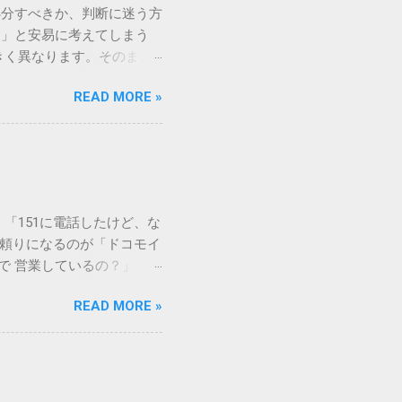
処分すべきか、判断に迷う方
う」と安易に考えてしまう
きく異なります。そのまま
常に危険です。この記事で
READ MORE »
徹底解説します。 墨汁を
」、そして水です。これらは
ます。 1. 環境への深
らの微粒子を完全に分解・
や生態系へ悪影響を及ぼすリ
は、温度が下がると固まる性
「151に電話したけど、な
き起こします。特に築年数が
に頼りになるのが「ドコモイ
 3. 頑固なシミと汚れ
まで 営業しているの？」「
、取れない黒ずみとなりま
もしれません。 この記事
く、住宅の衛生状態を損なう
READ MORE »
の対処法をわかりやすく解
、「液体として流さない」
メーションセンター「151」
1：新聞紙や古布に吸わせて
51 営業時間 」を気にす
 準備するもの： 古新聞、
きますね。 この時間内であ
新聞や不要な布を敷き詰め
ができます。ただし、ドコ