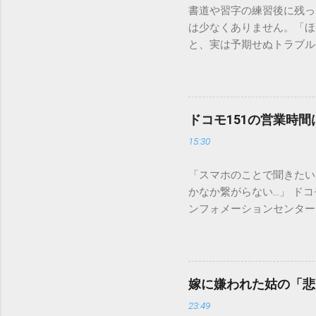
書道や習字の練習後に残っ
は少なくありません。「ほ
と、実は予期せぬトラブル
排水口へ流すことは環境負
は、墨汁を安全かつ環境に
「排水口に流してはいけな
非常に微細かつ独特の粘性
ドコモ151の営業時
刻な負荷 墨汁に含まれる
15:30
除去することは容易ではあ
スクがあります。 2. 
「スマホのことで聞きたい
質があります。排水管内で
かなか繋がらない…」 ド
経過した住宅では配管トラ
ンフォメーションセンター」
の沈着 陶器やホーロー製
151は何時から 受付可
す。一度素材に浸透してし
では、ドコモ151の営業
原因となります。 環境を
説します。 1. ドコモ1
ことが絶対ルールです。以
の受付時間は、 午前9時か
「可燃ごみ」へ 最も手軽
嫁に嫌われた姑の「悲
る際、まず「夜8時まで」
不要な布（タオルやTシャ
23:49
れば、ドコモの携帯電話か
ます。 そこに処分したい墨汁