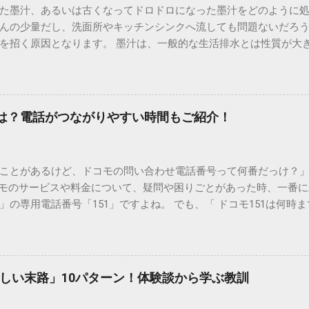
た墨汁、あるいは古くなってドロドロになった墨汁をどのように
んの少量だし、洗面所やキッチンシンクへ流しても問題ないだろ
を招く原因となります。 墨汁は、一般的な生活排水とは性質が大
荷だけでなく、ご自宅の排水設備を傷める可能性も高いため、非
優しい方法で処分するための手順と、容器を適切に分別する方法を
い」3つの理由 墨汁の主成分は「煤（すす）」と「膠（にかわ）
を持っているため、下水処理や配管維持の観点から以下の問題が発生し
間は？電話がつながりやすい時間もご紹介！
煤の粒子は極めて微細です。現代の排水処理施設であっても、これ
りません。大量に流し続けると河川や海まで到達し、水質の濁り
排水管の詰まりと劣化 墨汁の粘度を保っている「膠（ゼラチン質）」
ことがあるけど、ドコモの問い合わせ電話番号って何番だっけ？」 
墨汁が冷えて付着すると、管の通り道を狭め、深刻な詰まりを引
コモのサービスや料金について、疑問や困りごとがあった時、一番
ブルが起きやすく、修理費用が高額になるケースも珍しくありません。
の専用電話番号「151」ですよね。 でも、「 ドコモ151は何時
のシンクに墨汁が付着すると、細かい粒子が素材の隙間に入り込み
能なの？」と営業時間がわからず、なかなか電話ができない方もいるか
まうと、市販の洗剤や漂白剤を使っても完全に落とすことが難し
時間や、電話が繋がりやすい時間帯、さらには電話がつながらない時
守る！家庭でできる正しい墨汁の捨て方 家庭で墨汁を処分する際は
51の営業時間は午前9時～午後8時 結論から言うと、ドコモのインフォ
下のいずれかの方法で「固形物」として処分してください。 手順
ら午後8時まで です。 年中無休で、土日祝日も営業しています。「 1
で確実な方法は、液体を布や紙に吸わせて固形物に変えることです。
しい末路」10パターン！体験談から学ぶ教訓
と覚えておけば、仕事帰りでも少し余裕を持って連絡することがで
ツの切れ端）、ビニール袋、ゴム手袋 手順： ビニール袋の中に古
ら151にダイヤルすることで、無料でオペレーターに相談すること
を少...