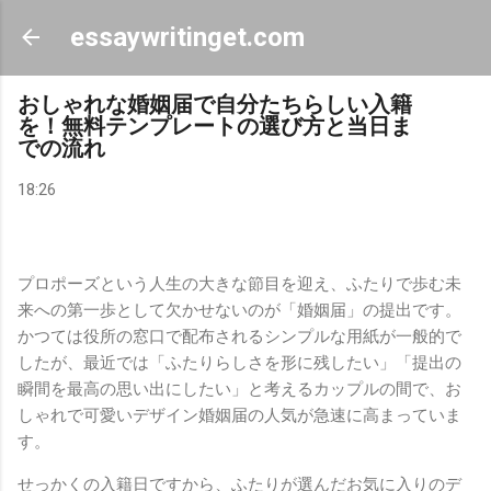
スキップしてメイン コンテンツに移動
essaywritinget.com
おしゃれな婚姻届で自分たちらしい入籍
を！無料テンプレートの選び方と当日ま
での流れ
18:26
プロポーズという人生の大きな節目を迎え、ふたりで歩む未
来への第一歩として欠かせないのが「婚姻届」の提出です。
かつては役所の窓口で配布されるシンプルな用紙が一般的で
したが、最近では「ふたりらしさを形に残したい」「提出の
瞬間を最高の思い出にしたい」と考えるカップルの間で、お
しゃれで可愛いデザイン婚姻届の人気が急速に高まっていま
す。
せっかくの入籍日ですから、ふたりが選んだお気に入りのデ