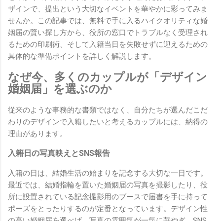
ザインで、提出という大切なイベントを華やかに彩ってみま
せんか。この記事では、無料で手に入るハイクオリティな婚
姻届の賢い探し方から、役所の窓口でトラブルなく受理され
るための印刷術、そして入籍当日を失敗せずに迎えるための
具体的な準備ポイントを詳しく解説します。
なぜ今、多くのカップルが「デザイン
婚姻届」を選ぶのか
従来のような事務的な書類ではなく、自分たちが選んだこだ
わりのデザインで入籍したいと考えるカップルには、納得の
理由があります。
入籍日の写真映えとSNS報告
入籍の日は、結婚生活の始まりを記念する大切な一日です。
最近では、結婚指輪を置いた婚姻届の写真を撮影したり、役
所に設置されている記念撮影用のブースで届書を手に持って
ポーズをとったりするのが定番となっています。デザイン性
の高い婚姻届を選べば、写真の雰囲気が一気に華やぎ、SNS