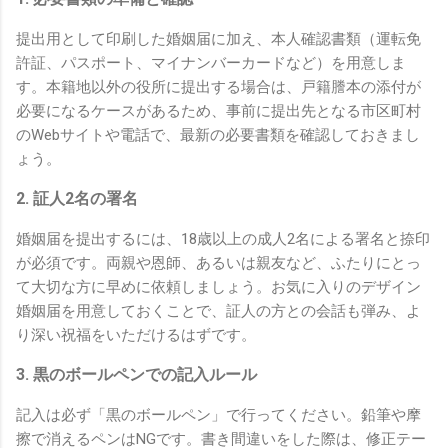
提出用として印刷した婚姻届に加え、本人確認書類（運転免
許証、パスポート、マイナンバーカードなど）を用意しま
す。本籍地以外の役所に提出する場合は、戸籍謄本の添付が
必要になるケースがあるため、事前に提出先となる市区町村
のWebサイトや電話で、最新の必要書類を確認しておきまし
ょう。
2. 証人2名の署名
婚姻届を提出するには、18歳以上の成人2名による署名と捺印
が必須です。両親や恩師、あるいは親友など、ふたりにとっ
て大切な方に早めに依頼しましょう。お気に入りのデザイン
婚姻届を用意しておくことで、証人の方との会話も弾み、よ
り深い祝福をいただけるはずです。
3. 黒のボールペンでの記入ルール
記入は必ず「黒のボールペン」で行ってください。鉛筆や摩
擦で消えるペンはNGです。書き間違いをした際は、修正テー