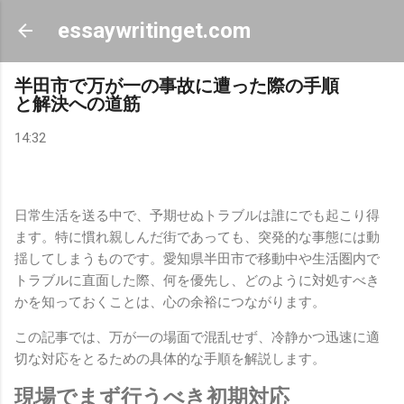
スキップしてメイン コンテンツに移動
essaywritinget.com
半田市で万が一の事故に遭った際の手順
と解決への道筋
14:32
日常生活を送る中で、予期せぬトラブルは誰にでも起こり得
ます。特に慣れ親しんだ街であっても、突発的な事態には動
揺してしまうものです。愛知県半田市で移動中や生活圏内で
トラブルに直面した際、何を優先し、どのように対処すべき
かを知っておくことは、心の余裕につながります。
この記事では、万が一の場面で混乱せず、冷静かつ迅速に適
切な対応をとるための具体的な手順を解説します。
現場でまず行うべき初期対応