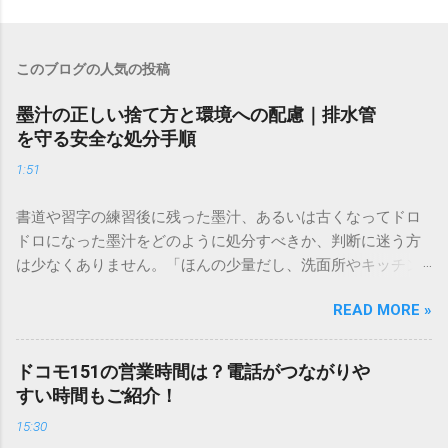
このブログの人気の投稿
墨汁の正しい捨て方と環境への配慮｜排水管
を守る安全な処分手順
1:51
書道や習字の練習後に残った墨汁、あるいは古くなってドロ
ドロになった墨汁をどのように処分すべきか、判断に迷う方
は少なくありません。「ほんの少量だし、洗面所やキッチン
シンクへ流しても問題ないだろう」と安易に考えてしまう
READ MORE »
と、実は予期せぬトラブルを招く原因となります。 墨汁は、
一般的な生活排水とは性質が大きく異なります。そのまま排
水口へ流すことは環境負荷だけでなく、ご自宅の排水設備を
ドコモ151の営業時間は？電話がつながりや
傷める可能性も高いため、非常に危険です。この記事では、
すい時間もご紹介！
墨汁を安全かつ環境に優しい方法で処分するための手順と、
15:30
容器を適切に分別する方法を徹底解説します。 墨汁を「排水