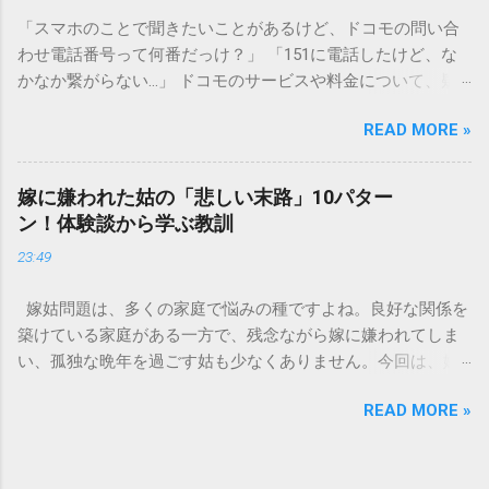
口に流してはいけない」3つの理由 墨汁の主成分は「煤（す
「スマホのことで聞きたいことがあるけど、ドコモの問い合
す）」と「膠（にかわ）」、そして水です。これらは非常に
わせ電話番号って何番だっけ？」 「151に電話したけど、な
微細かつ独特の粘性を持っているため、下水処理や配管維持
かなか繋がらない…」 ドコモのサービスや料金について、疑
の観点から以下の問題が発生します。 1. 環境への深刻な負荷
問や困りごとがあった時、一番に頼りになるのが「ドコモイ
墨汁に含まれる煤の粒子は極めて微細です。現代の排水処理
READ MORE »
ンフォメーションセンター」の専用電話番号「151」ですよ
施設であっても、これらの微粒子を完全に分解・除去するこ
ね。 でも、「 ドコモ151は何時まで 営業しているの？」「
とは容易ではありません。大量に流し続けると河川や海まで
151は何時から 受付可能なの？」と営業時間がわからず、な
到達し、水質の濁りや生態系へ悪影響を及ぼすリスクがあり
嫁に嫌われた姑の「悲しい末路」10パター
かなか電話ができない方もいるかもしれません。 この記事で
ます。 2. 排水管の詰まりと劣化 墨汁の粘度を保っている「膠
ン！体験談から学ぶ教訓
は、ドコモ151の営業時間や、電話が繋がりやすい時間帯、さ
（ゼラチン質）」は、温度が下がると固まる性質がありま
23:49
らには電話がつながらない時の対処法をわかりやすく解説し
す。排水管内で墨汁が冷えて付着すると、管の通り道を狭
ます。 1. ドコモ151の営業時間は午前9時～午後8時 結論から
め、深刻な詰まりを引き起こします。特に築年数が経過した
嫁姑問題は、多くの家庭で悩みの種ですよね。良好な関係を
言うと、ドコモのインフォメーションセンター「151」の受付
住宅では配管トラブルが起きやすく、修理費用が高額になる
築けている家庭がある一方で、残念ながら嫁に嫌われてしま
時間は、 午前9時から午後8時まで です。 年中無休で、土日
ケースも珍しくありません。 3. 頑固なシミと汚れの沈着 陶器
い、孤独な晩年を過ごす姑も少なくありません。今回は、嫁
祝日も営業しています。「 151 営業時間 」を気にする際、ま
やホーロー製のシンクに墨汁が付着すると、細かい粒子が素
に嫌われてしまった姑がたどる可能性のある「悲しい末路」
ず「夜8時まで」と覚えておけば、仕事帰りでも少し余裕を持
材の隙間に入り込み、取れない黒ずみとなります。一度素材
READ MORE »
を10パターンご紹介します。実体験に基づいたエピソードも
って連絡することができますね。 この時間内であれば、ドコ
に浸透してしまうと、市販の洗剤や漂白剤を使っても完全に
交えながら、なぜそうなってしまうのか、どうすれば避けら
モの携帯電話から151にダイヤルすることで、無料でオペレー
落とすことが難しく、住宅の衛生状態を損なう原因となりま
れるのかを考えていきましょう。 1. 息子夫婦との同居が破綻
ターに相談することができます。ただし、ドコモの携帯電話
す。 環境を守る！家庭でできる正しい墨汁の捨て方 家庭で墨