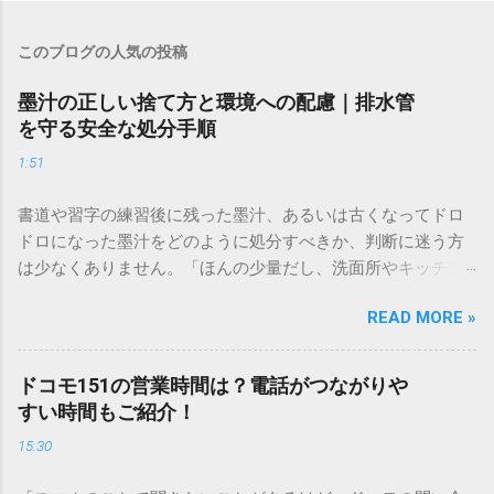
このブログの人気の投稿
墨汁の正しい捨て方と環境への配慮｜排水管
を守る安全な処分手順
1:51
書道や習字の練習後に残った墨汁、あるいは古くなってドロ
ドロになった墨汁をどのように処分すべきか、判断に迷う方
は少なくありません。「ほんの少量だし、洗面所やキッチン
シンクへ流しても問題ないだろう」と安易に考えてしまう
READ MORE »
と、実は予期せぬトラブルを招く原因となります。 墨汁は、
一般的な生活排水とは性質が大きく異なります。そのまま排
水口へ流すことは環境負荷だけでなく、ご自宅の排水設備を
ドコモ151の営業時間は？電話がつながりや
傷める可能性も高いため、非常に危険です。この記事では、
すい時間もご紹介！
墨汁を安全かつ環境に優しい方法で処分するための手順と、
15:30
容器を適切に分別する方法を徹底解説します。 墨汁を「排水
口に流してはいけない」3つの理由 墨汁の主成分は「煤（す