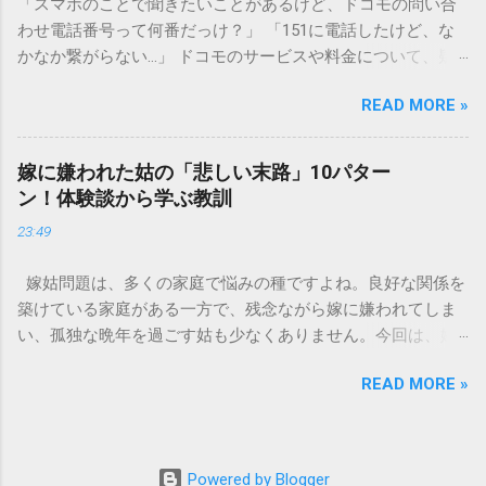
「スマホのことで聞きたいことがあるけど、ドコモの問い合
す）」と「膠（にかわ）」、そして水です。これらは非常に
わせ電話番号って何番だっけ？」 「151に電話したけど、な
微細かつ独特の粘性を持っているため、下水処理や配管維持
かなか繋がらない…」 ドコモのサービスや料金について、疑
の観点から以下の問題が発生します。 1. 環境への深刻な負荷
問や困りごとがあった時、一番に頼りになるのが「ドコモイ
墨汁に含まれる煤の粒子は極めて微細です。現代の排水処理
READ MORE »
ンフォメーションセンター」の専用電話番号「151」ですよ
施設であっても、これらの微粒子を完全に分解・除去するこ
ね。 でも、「 ドコモ151は何時まで 営業しているの？」「
とは容易ではありません。大量に流し続けると河川や海まで
151は何時から 受付可能なの？」と営業時間がわからず、な
到達し、水質の濁りや生態系へ悪影響を及ぼすリスクがあり
嫁に嫌われた姑の「悲しい末路」10パター
かなか電話ができない方もいるかもしれません。 この記事で
ます。 2. 排水管の詰まりと劣化 墨汁の粘度を保っている「膠
ン！体験談から学ぶ教訓
は、ドコモ151の営業時間や、電話が繋がりやすい時間帯、さ
（ゼラチン質）」は、温度が下がると固まる性質がありま
23:49
らには電話がつながらない時の対処法をわかりやすく解説し
す。排水管内で墨汁が冷えて付着すると、管の通り道を狭
ます。 1. ドコモ151の営業時間は午前9時～午後8時 結論から
め、深刻な詰まりを引き起こします。特に築年数が経過した
嫁姑問題は、多くの家庭で悩みの種ですよね。良好な関係を
言うと、ドコモのインフォメーションセンター「151」の受付
住宅では配管トラブルが起きやすく、修理費用が高額になる
築けている家庭がある一方で、残念ながら嫁に嫌われてしま
時間は、 午前9時から午後8時まで です。 年中無休で、土日
ケースも珍しくありません。 3. 頑固なシミと汚れの沈着 陶器
い、孤独な晩年を過ごす姑も少なくありません。今回は、嫁
祝日も営業しています。「 151 営業時間 」を気にする際、ま
やホーロー製のシンクに墨汁が付着すると、細かい粒子が素
に嫌われてしまった姑がたどる可能性のある「悲しい末路」
ず「夜8時まで」と覚えておけば、仕事帰りでも少し余裕を持
材の隙間に入り込み、取れない黒ずみとなります。一度素材
READ MORE »
を10パターンご紹介します。実体験に基づいたエピソードも
って連絡することができますね。 この時間内であれば、ドコ
に浸透してしまうと、市販の洗剤や漂白剤を使っても完全に
交えながら、なぜそうなってしまうのか、どうすれば避けら
モの携帯電話から151にダイヤルすることで、無料でオペレー
落とすことが難しく、住宅の衛生状態を損なう原因となりま
れるのかを考えていきましょう。 1. 息子夫婦との同居が破綻
ターに相談することができます。ただし、ドコモの携帯電話
す。 環境を守る！家庭でできる正しい墨汁の捨て方 家庭で墨
する 「まさか追い出されるなんて…」という声も聞かれるの
以外からの問い合わせは、電話番号や通話料が異なるので注
Powered by Blogger
汁を処分する際は、「液体として流さない」ことが絶対ルー