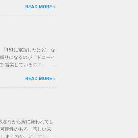
常に危険です。この記事で
READ MORE »
徹底解説します。 墨汁を
」、そして水です。これらは
ます。 1. 環境への深
らの微粒子を完全に分解・
や生態系へ悪影響を及ぼすリ
は、温度が下がると固まる性
「151に電話したけど、な
き起こします。特に築年数が
に頼りになるのが「ドコモイ
 3. 頑固なシミと汚れ
まで 営業しているの？」「
、取れない黒ずみとなりま
もしれません。 この記事
く、住宅の衛生状態を損なう
READ MORE »
の対処法をわかりやすく解
、「液体として流さない」
メーションセンター「151」
1：新聞紙や古布に吸わせて
51 営業時間 」を気にす
 準備するもの： 古新聞、
きますね。 この時間内であ
新聞や不要な布を敷き詰め
ができます。ただし、ドコ
コモの携帯電話から：
残念ながら嫁に嫌われてし
業時間 と同じく「午前9時～午
る可能性のある「悲しい末
 ここでは、さらに詳しく「
てしまうのか、どうすれば