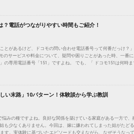
荷だけでなく、ご自宅の排水設備を傷める可能性も高いため、非
優しい方法で処分するための手順と、容器を適切に分別する方法を
い」3つの理由 墨汁の主成分は「煤（すす）」と「膠（にかわ）
を持っているため、下水処理や配管維持の観点から以下の問題が発生し
間は？電話がつながりやすい時間もご紹介！
煤の粒子は極めて微細です。現代の排水処理施設であっても、これ
りません。大量に流し続けると河川や海まで到達し、水質の濁り
排水管の詰まりと劣化 墨汁の粘度を保っている「膠（ゼラチン質）」
ことがあるけど、ドコモの問い合わせ電話番号って何番だっけ？」 
墨汁が冷えて付着すると、管の通り道を狭め、深刻な詰まりを引
コモのサービスや料金について、疑問や困りごとがあった時、一番
ブルが起きやすく、修理費用が高額になるケースも珍しくありません。
の専用電話番号「151」ですよね。 でも、「 ドコモ151は何時
のシンクに墨汁が付着すると、細かい粒子が素材の隙間に入り込み
能なの？」と営業時間がわからず、なかなか電話ができない方もいるか
まうと、市販の洗剤や漂白剤を使っても完全に落とすことが難し
時間や、電話が繋がりやすい時間帯、さらには電話がつながらない時
守る！家庭でできる正しい墨汁の捨て方 家庭で墨汁を処分する際は
51の営業時間は午前9時～午後8時 結論から言うと、ドコモのインフォ
下のいずれかの方法で「固形物」として処分してください。 手順
ら午後8時まで です。 年中無休で、土日祝日も営業しています。「 1
で確実な方法は、液体を布や紙に吸わせて固形物に変えることです。
しい末路」10パターン！体験談から学ぶ教訓
と覚えておけば、仕事帰りでも少し余裕を持って連絡することがで
ツの切れ端）、ビニール袋、ゴム手袋 手順： ビニール袋の中に古
ら151にダイヤルすることで、無料でオペレーターに相談すること
を少...
い合わせは、電話番号や通話料が異なるので注意が必要です。 ド
で悩みの種ですよね。良好な関係を築けている家庭がある一方で、
携帯から： 0120-800-000（無料） どちらの番号も、 151 営
姑も少なくありません。今回は、嫁に嫌われてしまった姑がたど
す。 2. 【詳細解説】151は何時から何時まで？混雑を避けるコツ
します。実体験に基づいたエピソードも交えながら、なぜそうなっ