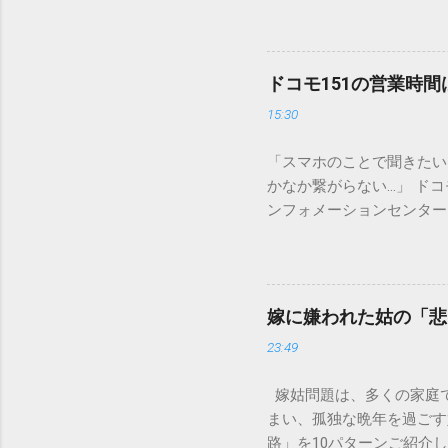
排水口へ流すことは環境負
は、墨汁を安全かつ環境に
「排水口に流してはいけな
非常に微細かつ独特の粘性
ドコモ151の営業時
刻な負荷 墨汁に含まれる
15:30
除去することは容易ではあ
スクがあります。 2. 
「スマホのことで聞きたい
質があります。排水管内で
かなか繋がらない…」 ド
経過した住宅では配管トラ
ンフォメーションセンター」
の沈着 陶器やホーロー製
151は何時から 受付可
す。一度素材に浸透してし
では、ドコモ151の営業
原因となります。 環境を
説します。 1. ドコモ1
ことが絶対ルールです。以
の受付時間は、 午前9時か
「可燃ごみ」へ 最も手軽
嫁に嫌われた姑の「悲
る際、まず「夜8時まで」
不要な布（タオルやTシャ
23:49
れば、ドコモの携帯電話か
ます。 そこに処分したい墨汁
モの携帯電話以外からの問
嫁姑問題は、多くの家庭
151（無料） 一般電話・他社
まい、孤独な晩年を過ごす
後8時」の受付となっていま
路」を10パターンご紹介