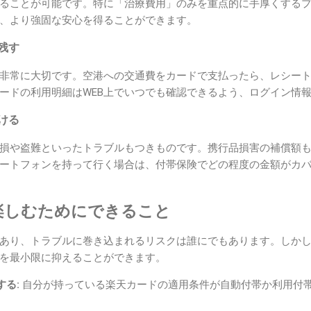
ることが可能です。特に「治療費用」のみを重点的に手厚くする
、より強固な安心を得ることができます。
と残す
非常に大切です。空港への交通費をカードで支払ったら、レシー
ードの利用明細はWEB上でいつでも確認できるよう、ログイン情
向ける
損や盗難といったトラブルもつきものです。携行品損害の補償額
ートフォンを持って行く場合は、付帯保険でどの程度の金額がカ
楽しむためにできること
あり、トラブルに巻き込まれるリスクは誰にでもあります。しか
を最小限に抑えることができます。
る:
自分が持っている楽天カードの適用条件が自動付帯か利用付