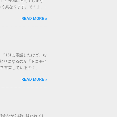
う」と安易に考えてしまう
きく異なります。そのまま
常に危険です。この記事で
READ MORE »
徹底解説します。 墨汁を
」、そして水です。これらは
ます。 1. 環境への深
らの微粒子を完全に分解・
や生態系へ悪影響を及ぼすリ
は、温度が下がると固まる性
「151に電話したけど、な
き起こします。特に築年数が
に頼りになるのが「ドコモイ
 3. 頑固なシミと汚れ
まで 営業しているの？」「
、取れない黒ずみとなりま
もしれません。 この記事
く、住宅の衛生状態を損なう
READ MORE »
の対処法をわかりやすく解
、「液体として流さない」
メーションセンター「151」
1：新聞紙や古布に吸わせて
51 営業時間 」を気にす
 準備するもの： 古新聞、
きますね。 この時間内であ
新聞や不要な布を敷き詰め
ができます。ただし、ドコ
コモの携帯電話から：
残念ながら嫁に嫌われてし