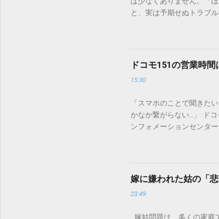
は少なくありません。「ほ
と、実は予期せぬトラブル
排水口へ流すことは環境負
は、墨汁を安全かつ環境に
「排水口に流してはいけな
非常に微細かつ独特の粘性
ドコモ151の営業時
刻な負荷 墨汁に含まれる
15:30
除去することは容易ではあ
スクがあります。 2. 
「スマホのことで聞きたい
質があります。排水管内で
かなか繋がらない…」 ド
経過した住宅では配管トラ
ンフォメーションセンター」
の沈着 陶器やホーロー製
151は何時から 受付可
す。一度素材に浸透してし
では、ドコモ151の営業
原因となります。 環境を
説します。 1. ドコモ1
ことが絶対ルールです。以
の受付時間は、 午前9時か
「可燃ごみ」へ 最も手軽
嫁に嫌われた姑の「悲
る際、まず「夜8時まで」
不要な布（タオルやTシャ
23:49
れば、ドコモの携帯電話か
ます。 そこに処分したい墨汁
モの携帯電話以外からの問
嫁姑問題は、多くの家庭