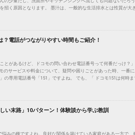
んの少量だし、洗面所やキッチンシンクへ流しても問題ないだろ
を招く原因となります。 墨汁は、一般的な生活排水とは性質が大
荷だけでなく、ご自宅の排水設備を傷める可能性も高いため、非
優しい方法で処分するための手順と、容器を適切に分別する方法を
い」3つの理由 墨汁の主成分は「煤（すす）」と「膠（にかわ）
を持っているため、下水処理や配管維持の観点から以下の問題が発生し
間は？電話がつながりやすい時間もご紹介！
煤の粒子は極めて微細です。現代の排水処理施設であっても、これ
りません。大量に流し続けると河川や海まで到達し、水質の濁り
排水管の詰まりと劣化 墨汁の粘度を保っている「膠（ゼラチン質）」
ことがあるけど、ドコモの問い合わせ電話番号って何番だっけ？」 
墨汁が冷えて付着すると、管の通り道を狭め、深刻な詰まりを引
コモのサービスや料金について、疑問や困りごとがあった時、一番
ブルが起きやすく、修理費用が高額になるケースも珍しくありません。
の専用電話番号「151」ですよね。 でも、「 ドコモ151は何時
のシンクに墨汁が付着すると、細かい粒子が素材の隙間に入り込み
能なの？」と営業時間がわからず、なかなか電話ができない方もいるか
まうと、市販の洗剤や漂白剤を使っても完全に落とすことが難し
時間や、電話が繋がりやすい時間帯、さらには電話がつながらない時
守る！家庭でできる正しい墨汁の捨て方 家庭で墨汁を処分する際は
51の営業時間は午前9時～午後8時 結論から言うと、ドコモのインフォ
下のいずれかの方法で「固形物」として処分してください。 手順
ら午後8時まで です。 年中無休で、土日祝日も営業しています。「 1
で確実な方法は、液体を布や紙に吸わせて固形物に変えることです。
しい末路」10パターン！体験談から学ぶ教訓
と覚えておけば、仕事帰りでも少し余裕を持って連絡することがで
ツの切れ端）、ビニール袋、ゴム手袋 手順： ビニール袋の中に古
ら151にダイヤルすることで、無料でオペレーターに相談すること
を少...
い合わせは、電話番号や通話料が異なるので注意が必要です。 ド
で悩みの種ですよね。良好な関係を築けている家庭がある一方で、