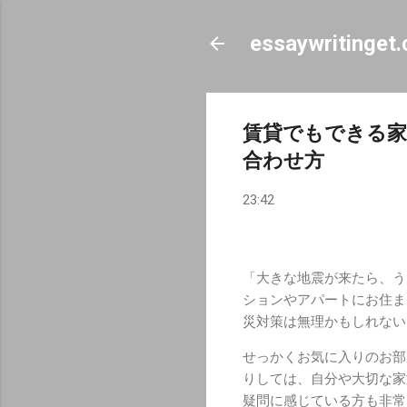
essaywritinget
賃貸でもできる家
合わせ方
23:42
「大きな地震が来たら、う
ションやアパートにお住ま
災対策は無理かもしれない
せっかくお気に入りのお部
りしては、自分や大切な家
疑問に感じている方も非常