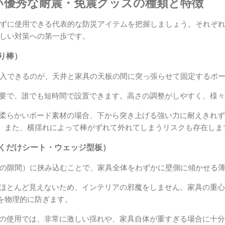
い優秀な耐震・免震グッズの種類と特徴
ずに使用できる代表的な防災アイテムを把握しましょう。それぞ
しい対策への第一歩です。
張り棒）
入できるのが、天井と家具の天板の間に突っ張らせて固定するポ
要で、誰でも短時間で設置できます。高さの調整がしやすく、様々
柔らかいボード素材の場合、下から突き上げる強い力に耐えきれず
。また、横揺れによって棒がずれて外れてしまうリスクも存在しま
敷くだけシート・ウェッジ型板）
の隙間）に挟み込むことで、家具全体をわずかに壁側に傾かせる
ほとんど見えないため、インテリアの邪魔をしません。家具の重心
を物理的に防ぎます。
の使用では、非常に激しい揺れや、家具自体が重すぎる場合に十分