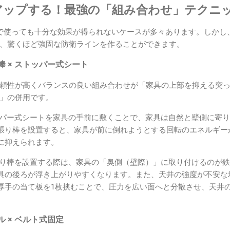
アップする！最強の「組み合わせ」テクニ
で使っても十分な効果が得られないケースが多々あります。しかし
、驚くほど強固な防衛ラインを作ることができます。
 × ストッパー式シート
頼性が高くバランスの良い組み合わせが「家具の上部を抑える突
」の併用です。
パー式シートを家具の手前に敷くことで、家具は自然と壁側に寄り
張り棒を設置すると、家具が前に倒れようとする回転のエネルギー
に抑えられます。
り棒を設置する際は、家具の「奥側（壁際）」に取り付けるのが鉄
具の後ろが浮き上がりやすくなります。また、天井の強度が不安な
厚手の当て板を1枚挟むことで、圧力を広い面へと分散させ、天井
 × ベルト式固定