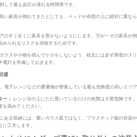
対して最も反応が遅れる時間帯です。
高い家具が倒れてきたとしても、ベッドや布団の上に絶対に重なら
アのすぐ近くに家具を置かないようにします。万が一その家具が倒
込められるリスクを排除するためです。
ガラスや小物を踏んでケガをしないよう、枕元には必ず厚底のスリ
中電灯を常備しておきます。
回避
、電子レンジなどの重量物が密集している最も危険度の高いエリ
ター：
レンジ台の上にただ置いているだけの状態は大変危険です。
度を高めてください。
にある収納には、重いガラス皿ではなく、プラスチック製の容器や
うに工夫します。