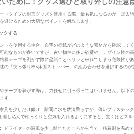
ないために！グッズ選びと取り外しの注意
ートタイプの耐震グッズを使用する際、最も気になるのが「退去
を避けるための大切なポイントを解説します。
ックする
ントを使用する場合、自宅の壁紙がどのような素材かを確認して
可能なものが多いですが、古い物件に多い砂壁や、デザイン性の
粘着テープを剥がす際に壁紙ごとベリッと破れてしまう危険性が
述の「突っ張り棒×床面ストッパー」の組み合わせを選択するのが
やテープを剥がす際は、力任せに引っ張ってはいけません。以下
ます。
家具を少しだけ傾け、隙間に水を数滴垂らすか、薄いプラスチック
を差し込んでゆっくりと空気を入れるようにすると、驚くほどスル
：
ドライヤーの温風を少し離れたところから当て、粘着剤を温めて