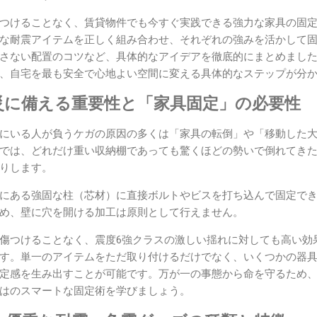
つけることなく、賃貸物件でも今すぐ実践できる強力な家具の固
な耐震アイテムを正しく組み合わせ、それぞれの強みを活かして
さない配置のコツなど、具体的なアイデアを徹底的にまとめまし
、自宅を最も安全で心地よい空間に変える具体的なステップが分
災に備える重要性と「家具固定」の必要性
にいる人が負うケガの原因の多くは「家具の転倒」や「移動した
では、どれだけ重い収納棚であっても驚くほどの勢いで倒れてき
りします。
にある強固な柱（芯材）に直接ボルトやビスを打ち込んで固定で
め、壁に穴を開ける加工は原則として行えません。
傷つけることなく、震度6強クラスの激しい揺れに対しても高い効
す。単一のアイテムをただ取り付けるだけでなく、いくつかの器
定感を生み出すことが可能です。万が一の事態から命を守るため
はのスマートな固定術を学びましょう。