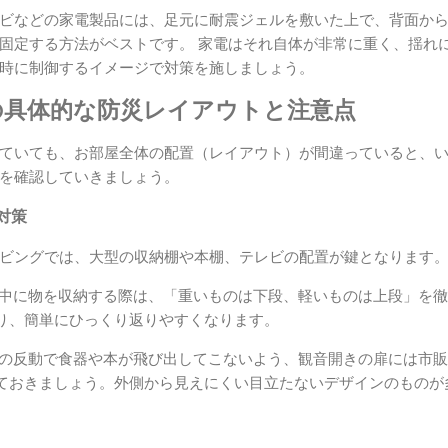
ビなどの家電製品には、足元に耐震ジェルを敷いた上で、背面か
固定する方法がベストです。 家電はそれ自体が非常に重く、揺れ
時に制御するイメージで対策を施しましょう。
の具体的な防災レイアウトと注意点
ていても、お部屋全体の配置（レイアウト）が間違っていると、
を確認していきましょう。
対策
ビングでは、大型の収納棚や本棚、テレビの配置が鍵となります
中に物を収納する際は、「重いものは下段、軽いものは上段」を徹
り、簡単にひっくり返りやすくなります。
の反動で食器や本が飛び出してこないよう、観音開きの扉には市販
ておきましょう。外側から見えにくい目立たないデザインのものが