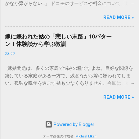
かなか繋がらない…」 ドコモのサービスや料金について、疑
の観点から以下の問題が発生します。 1. 環境への深刻な負荷
問や困りごとがあった時、一番に頼りになるのが「ドコモイ
墨汁に含まれる煤の粒子は極めて微細です。現代の排水処理
READ MORE »
ンフォメーションセンター」の専用電話番号「151」ですよ
施設であっても、これらの微粒子を完全に分解・除去するこ
ね。 でも、「 ドコモ151は何時まで 営業しているの？」「
とは容易ではありません。大量に流し続けると河川や海まで
151は何時から 受付可能なの？」と営業時間がわからず、な
到達し、水質の濁りや生態系へ悪影響を及ぼすリスクがあり
嫁に嫌われた姑の「悲しい末路」10パター
かなか電話ができない方もいるかもしれません。 この記事で
ます。 2. 排水管の詰まりと劣化 墨汁の粘度を保っている「膠
ン！体験談から学ぶ教訓
は、ドコモ151の営業時間や、電話が繋がりやすい時間帯、さ
（ゼラチン質）」は、温度が下がると固まる性質がありま
23:49
らには電話がつながらない時の対処法をわかりやすく解説し
す。排水管内で墨汁が冷えて付着すると、管の通り道を狭
ます。 1. ドコモ151の営業時間は午前9時～午後8時 結論から
め、深刻な詰まりを引き起こします。特に築年数が経過した
嫁姑問題は、多くの家庭で悩みの種ですよね。良好な関係を
言うと、ドコモのインフォメーションセンター「151」の受付
住宅では配管トラブルが起きやすく、修理費用が高額になる
築けている家庭がある一方で、残念ながら嫁に嫌われてしま
時間は、 午前9時から午後8時まで です。 年中無休で、土日
ケースも珍しくありません。 3. 頑固なシミと汚れの沈着 陶器
い、孤独な晩年を過ごす姑も少なくありません。今回は、嫁
祝日も営業しています。「 151 営業時間 」を気にする際、ま
やホーロー製のシンクに墨汁が付着すると、細かい粒子が素
に嫌われてしまった姑がたどる可能性のある「悲しい末路」
ず「夜8時まで」と覚えておけば、仕事帰りでも少し余裕を持
材の隙間に入り込み、取れない黒ずみとなります。一度素材
READ MORE »
を10パターンご紹介します。実体験に基づいたエピソードも
って連絡することができますね。 この時間内であれば、ドコ
に浸透してしまうと、市販の洗剤や漂白剤を使っても完全に
交えながら、なぜそうなってしまうのか、どうすれば避けら
モの携帯電話から151にダイヤルすることで、無料でオペレー
落とすことが難しく、住宅の衛生状態を損なう原因となりま
れるのかを考えていきましょう。 1. 息子夫婦との同居が破綻
ターに相談することができます。ただし、ドコモの携帯電話
す。 環境を守る！家庭でできる正しい墨汁の捨て方 家庭で墨
する 「まさか追い出されるなんて…」という声も聞かれるの
以外からの問い合わせは、電話番号や通話料が異なるので注
Powered by Blogger
汁を処分する際は、「液体として流さない」ことが絶対ルー
が、同居の破綻です。最初は良かれと思って始めた同居も、
意が必要です。 ドコモの携帯電話から： 151（無料） 一般電
ルです。以下のいずれかの方法で「固形物」として処分して
嫁との関係が悪化すると、家の中で常に緊張感が漂う状態
テーマ画像の作成者:
Michael Elkan
話・他社携帯から： 0120-800-000（無料） どちらの番号も、