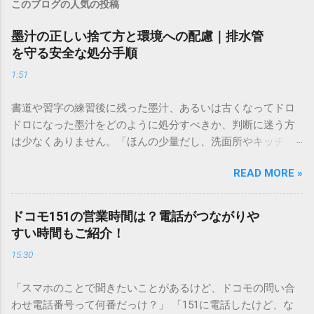
このブログの人気の投稿
墨汁の正しい捨て方と環境への配慮｜排水管
を守る安全な処分手順
1:51
書道や習字の練習後に残った墨汁、あるいは古くなってドロ
ドロになった墨汁をどのように処分すべきか、判断に迷う方
は少なくありません。「ほんの少量だし、洗面所やキッチン
シンクへ流しても問題ないだろう」と安易に考えてしまう
READ MORE »
と、実は予期せぬトラブルを招く原因となります。 墨汁は、
一般的な生活排水とは性質が大きく異なります。そのまま排
水口へ流すことは環境負荷だけでなく、ご自宅の排水設備を
ドコモ151の営業時間は？電話がつながりや
傷める可能性も高いため、非常に危険です。この記事では、
すい時間もご紹介！
墨汁を安全かつ環境に優しい方法で処分するための手順と、
15:30
容器を適切に分別する方法を徹底解説します。 墨汁を「排水
口に流してはいけない」3つの理由 墨汁の主成分は「煤（す
「スマホのことで聞きたいことがあるけど、ドコモの問い合
す）」と「膠（にかわ）」、そして水です。これらは非常に
わせ電話番号って何番だっけ？」 「151に電話したけど、な
微細かつ独特の粘性を持っているため、下水処理や配管維持