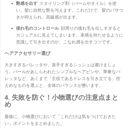
艶感を出す
: スタイリング剤（バームやオイル）を使
い、髪に自然な艶を与えます。これだけで、髪のパサつ
きが抑えられ、高級感が出ます。
後れ毛のコントロール
: 顔周りの後れ毛を出しすぎると
カジュアルに見えてしまいます。束感を持たせるように
意識して引き出すのが、こなれ感を出すコツです。
ヘアアクセサリー選び
大きすぎるバレッタや、派手すぎるシュシュは避けましょ
う。パールがあしらわれたシンプルなヘアピンや、華奢なバ
レッタなど、あくまで「主役であるドレスを引き立てる」控
えめなものを選ぶと、全体のバランスが整います。
4. 失敗を防ぐ！小物選びの注意点まと
め
最後に、小物選びにおいて「これだけは気をつけておきた
い」ポイントをまとめました。