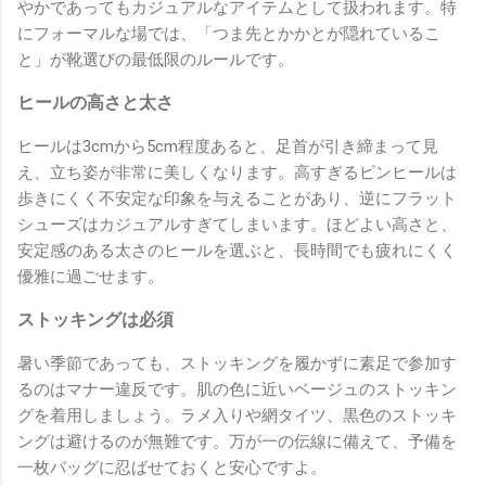
やかであってもカジュアルなアイテムとして扱われます。特
にフォーマルな場では、「つま先とかかとが隠れているこ
と」が靴選びの最低限のルールです。
ヒールの高さと太さ
ヒールは3cmから5cm程度あると、足首が引き締まって見
え、立ち姿が非常に美しくなります。高すぎるピンヒールは
歩きにくく不安定な印象を与えることがあり、逆にフラット
シューズはカジュアルすぎてしまいます。ほどよい高さと、
安定感のある太さのヒールを選ぶと、長時間でも疲れにくく
優雅に過ごせます。
ストッキングは必須
暑い季節であっても、ストッキングを履かずに素足で参加す
るのはマナー違反です。肌の色に近いベージュのストッキン
グを着用しましょう。ラメ入りや網タイツ、黒色のストッキ
ングは避けるのが無難です。万が一の伝線に備えて、予備を
一枚バッグに忍ばせておくと安心ですよ。