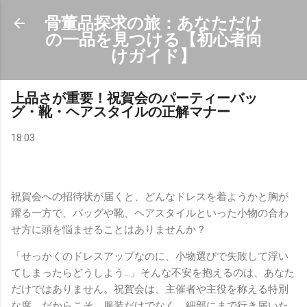
スキップしてメイン コンテンツに移動
骨董品探求の旅：あなただけ
の一品を見つける【初心者向
けガイド】
上品さが重要！祝賀会のパーティーバッ
グ・靴・ヘアスタイルの正解マナー
18:03
祝賀会への招待状が届くと、どんなドレスを着ようかと胸が
躍る一方で、バッグや靴、ヘアスタイルといった小物の合わ
せ方に頭を悩ませることはありませんか？
「せっかくのドレスアップなのに、小物選びで失敗して浮い
てしまったらどうしよう…」そんな不安を抱えるのは、あなた
だけではありません。祝賀会は、主催者や主役を称える特別
な席。だからこそ、服装だけでなく、細部にまで行き届いた