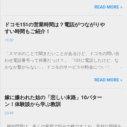
シンクへ流しても問題ないだろう」と安易に考えてしまう
READ MORE »
と、実は予期せぬトラブルを招く原因となります。 墨汁は、
一般的な生活排水とは性質が大きく異なります。そのまま排
水口へ流すことは環境負荷だけでなく、ご自宅の排水設備を
ドコモ151の営業時間は？電話がつながりや
傷める可能性も高いため、非常に危険です。この記事では、
すい時間もご紹介！
墨汁を安全かつ環境に優しい方法で処分するための手順と、
15:30
容器を適切に分別する方法を徹底解説します。 墨汁を「排水
口に流してはいけない」3つの理由 墨汁の主成分は「煤（す
「スマホのことで聞きたいことがあるけど、ドコモの問い合
す）」と「膠（にかわ）」、そして水です。これらは非常に
わせ電話番号って何番だっけ？」 「151に電話したけど、な
微細かつ独特の粘性を持っているため、下水処理や配管維持
かなか繋がらない…」 ドコモのサービスや料金について、疑
の観点から以下の問題が発生します。 1. 環境への深刻な負荷
問や困りごとがあった時、一番に頼りになるのが「ドコモイ
墨汁に含まれる煤の粒子は極めて微細です。現代の排水処理
READ MORE »
ンフォメーションセンター」の専用電話番号「151」ですよ
施設であっても、これらの微粒子を完全に分解・除去するこ
ね。 でも、「 ドコモ151は何時まで 営業しているの？」「
とは容易ではありません。大量に流し続けると河川や海まで
151は何時から 受付可能なの？」と営業時間がわからず、な
到達し、水質の濁りや生態系へ悪影響を及ぼすリスクがあり
嫁に嫌われた姑の「悲しい末路」10パター
かなか電話ができない方もいるかもしれません。 この記事で
ます。 2. 排水管の詰まりと劣化 墨汁の粘度を保っている「膠
ン！体験談から学ぶ教訓
は、ドコモ151の営業時間や、電話が繋がりやすい時間帯、さ
（ゼラチン質）」は、温度が下がると固まる性質がありま
23:49
らには電話がつながらない時の対処法をわかりやすく解説し
す。排水管内で墨汁が冷えて付着すると、管の通り道を狭
ます。 1. ドコモ151の営業時間は午前9時～午後8時 結論から
め、深刻な詰まりを引き起こします。特に築年数が経過した
嫁姑問題は、多くの家庭で悩みの種ですよね。良好な関係を