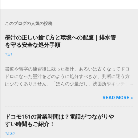
このブログの人気の投稿
墨汁の正しい捨て方と環境への配慮｜排水管
を守る安全な処分手順
1:51
書道や習字の練習後に残った墨汁、あるいは古くなってドロ
ドロになった墨汁をどのように処分すべきか、判断に迷う方
は少なくありません。「ほんの少量だし、洗面所やキッチン
シンクへ流しても問題ないだろう」と安易に考えてしまう
READ MORE »
と、実は予期せぬトラブルを招く原因となります。 墨汁は、
一般的な生活排水とは性質が大きく異なります。そのまま排
水口へ流すことは環境負荷だけでなく、ご自宅の排水設備を
ドコモ151の営業時間は？電話がつながりや
傷める可能性も高いため、非常に危険です。この記事では、
すい時間もご紹介！
墨汁を安全かつ環境に優しい方法で処分するための手順と、
15:30
容器を適切に分別する方法を徹底解説します。 墨汁を「排水