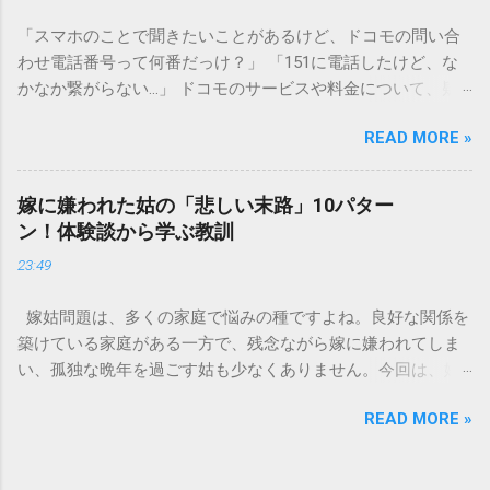
口に流してはいけない」3つの理由 墨汁の主成分は「煤（す
「スマホのことで聞きたいことがあるけど、ドコモの問い合
す）」と「膠（にかわ）」、そして水です。これらは非常に
わせ電話番号って何番だっけ？」 「151に電話したけど、な
微細かつ独特の粘性を持っているため、下水処理や配管維持
かなか繋がらない…」 ドコモのサービスや料金について、疑
の観点から以下の問題が発生します。 1. 環境への深刻な負荷
問や困りごとがあった時、一番に頼りになるのが「ドコモイ
墨汁に含まれる煤の粒子は極めて微細です。現代の排水処理
READ MORE »
ンフォメーションセンター」の専用電話番号「151」ですよ
施設であっても、これらの微粒子を完全に分解・除去するこ
ね。 でも、「 ドコモ151は何時まで 営業しているの？」「
とは容易ではありません。大量に流し続けると河川や海まで
151は何時から 受付可能なの？」と営業時間がわからず、な
到達し、水質の濁りや生態系へ悪影響を及ぼすリスクがあり
嫁に嫌われた姑の「悲しい末路」10パター
かなか電話ができない方もいるかもしれません。 この記事で
ます。 2. 排水管の詰まりと劣化 墨汁の粘度を保っている「膠
ン！体験談から学ぶ教訓
は、ドコモ151の営業時間や、電話が繋がりやすい時間帯、さ
（ゼラチン質）」は、温度が下がると固まる性質がありま
23:49
らには電話がつながらない時の対処法をわかりやすく解説し
す。排水管内で墨汁が冷えて付着すると、管の通り道を狭
ます。 1. ドコモ151の営業時間は午前9時～午後8時 結論から
め、深刻な詰まりを引き起こします。特に築年数が経過した
嫁姑問題は、多くの家庭で悩みの種ですよね。良好な関係を
言うと、ドコモのインフォメーションセンター「151」の受付
住宅では配管トラブルが起きやすく、修理費用が高額になる
築けている家庭がある一方で、残念ながら嫁に嫌われてしま
時間は、 午前9時から午後8時まで です。 年中無休で、土日
ケースも珍しくありません。 3. 頑固なシミと汚れの沈着 陶器
い、孤独な晩年を過ごす姑も少なくありません。今回は、嫁
祝日も営業しています。「 151 営業時間 」を気にする際、ま
やホーロー製のシンクに墨汁が付着すると、細かい粒子が素
に嫌われてしまった姑がたどる可能性のある「悲しい末路」
ず「夜8時まで」と覚えておけば、仕事帰りでも少し余裕を持
材の隙間に入り込み、取れない黒ずみとなります。一度素材
READ MORE »
を10パターンご紹介します。実体験に基づいたエピソードも
って連絡することができますね。 この時間内であれば、ドコ
に浸透してしまうと、市販の洗剤や漂白剤を使っても完全に
交えながら、なぜそうなってしまうのか、どうすれば避けら
モの携帯電話から151にダイヤルすることで、無料でオペレー
落とすことが難しく、住宅の衛生状態を損なう原因となりま
れるのかを考えていきましょう。 1. 息子夫婦との同居が破綻
ターに相談することができます。ただし、ドコモの携帯電話