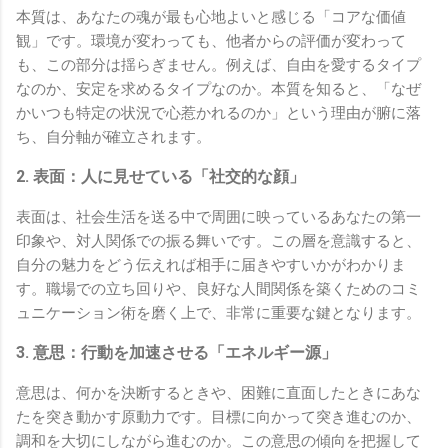
本質は、あなたの魂が最も心地よいと感じる「コアな価値
観」です。環境が変わっても、他者からの評価が変わって
も、この部分は揺らぎません。例えば、自由を愛するタイプ
なのか、安定を求めるタイプなのか。本質を知ると、「なぜ
かいつも特定の状況で心惹かれるのか」という理由が腑に落
ち、自分軸が確立されます。
2. 表面：人に見せている「社交的な顔」
表面は、社会生活を送る中で周囲に映っているあなたの第一
印象や、対人関係での振る舞いです。この層を意識すると、
自分の魅力をどう伝えれば相手に届きやすいかがわかりま
す。職場での立ち回りや、良好な人間関係を築くためのコミ
ュニケーション術を磨く上で、非常に重要な鍵となります。
3. 意思：行動を加速させる「エネルギー源」
意思は、何かを決断するときや、困難に直面したときにあな
たを突き動かす原動力です。目標に向かって突き進むのか、
調和を大切にしながら進むのか。この意思の傾向を把握して