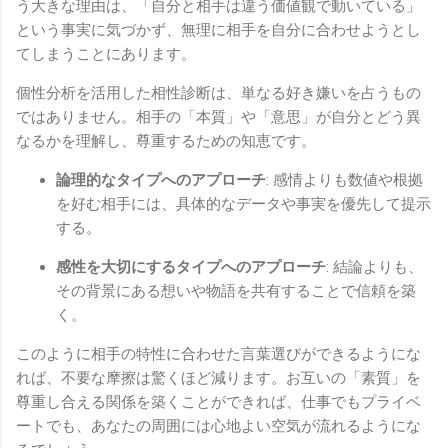
う大きな理由は、「自分と相手は違う価値観で動いている」
という事実に気づかず、無理に相手を自分に合わせようとし
てしまうことにあります。
個性分析を活用した相性診断は、単なる好き嫌いを占うもの
ではありません。相手の「本質」や「意思」が自分とどう異
なるかを理解し、尊重するための知恵です。
論理的なタイプへのアプローチ
: 感情よりも数値や根拠
を好む相手には、具体的なデータや事実を優先して提示
する。
感性を大切にするタイプへのアプローチ
: 結論よりも、
その背景にある想いや物語を共有することで信頼を築
く。
このように相手の特性に合わせた言葉選びができるようにな
れば、不要な摩擦は驚くほど減ります。お互いの「素質」を
尊重し合える関係を築くことができれば、仕事でもプライベ
ートでも、あなたの周囲には心地よい空気が流れるようにな