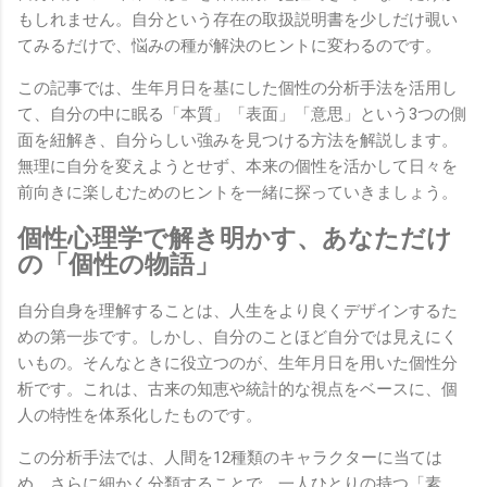
もしれません。自分という存在の取扱説明書を少しだけ覗い
てみるだけで、悩みの種が解決のヒントに変わるのです。
この記事では、生年月日を基にした個性の分析手法を活用し
て、自分の中に眠る「本質」「表面」「意思」という3つの側
面を紐解き、自分らしい強みを見つける方法を解説します。
無理に自分を変えようとせず、本来の個性を活かして日々を
前向きに楽しむためのヒントを一緒に探っていきましょう。
個性心理学で解き明かす、あなただけ
の「個性の物語」
自分自身を理解することは、人生をより良くデザインするた
めの第一歩です。しかし、自分のことほど自分では見えにく
いもの。そんなときに役立つのが、生年月日を用いた個性分
析です。これは、古来の知恵や統計的な視点をベースに、個
人の特性を体系化したものです。
この分析手法では、人間を12種類のキャラクターに当ては
め、さらに細かく分類することで、一人ひとりの持つ「素