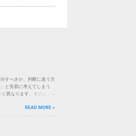
処分すべきか、判断に迷う方
う」と安易に考えてしまう
きく異なります。そのまま
常に危険です。この記事で
READ MORE »
徹底解説します。 墨汁を
」、そして水です。これらは
ます。 1. 環境への深
らの微粒子を完全に分解・