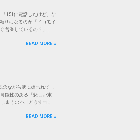
や生態系へ悪影響を及ぼすリ
は、温度が下がると固まる性
「151に電話したけど、な
き起こします。特に築年数が
に頼りになるのが「ドコモイ
 3. 頑固なシミと汚れ
まで 営業しているの？」「
、取れない黒ずみとなりま
もしれません。 この記事
く、住宅の衛生状態を損なう
READ MORE »
の対処法をわかりやすく解
、「液体として流さない」
メーションセンター「151」
1：新聞紙や古布に吸わせて
51 営業時間 」を気にす
 準備するもの： 古新聞、
きますね。 この時間内であ
新聞や不要な布を敷き詰め
ができます。ただし、ドコ
コモの携帯電話から：
残念ながら嫁に嫌われてし
業時間 と同じく「午前9時～午
る可能性のある「悲しい末
 ここでは、さらに詳しく「
てしまうのか、どうすれば
を見ていきましょう。 朝一
れるなんて…」という声も聞
うどに受付が開始されます。
READ MORE »
と、家の中で常に緊張感が漂
る9時は、電話が集中しやす
消せざるを得なくなるケース
で 」という点については、
り、孫の教育方針で意見した
分頃までには電話をかけ始
一緒に住めない』と言われ、