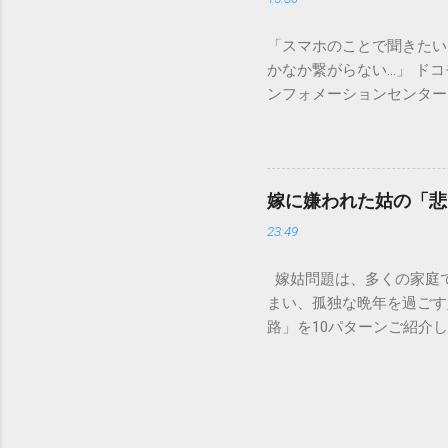
除去することは容易ではあ
スクがあります。 2. 
「スマホのことで聞きたい
質があります。排水管内で
かなか繋がらない…」 ド
経過した住宅では配管トラ
ンフォメーションセンター」
の沈着 陶器やホーロー製
151は何時から 受付可
す。一度素材に浸透してし
では、ドコモ151の営業
原因となります。 環境を
説します。 1. ドコモ1
ことが絶対ルールです。以
の受付時間は、 午前9時か
「可燃ごみ」へ 最も手軽
嫁に嫌われた姑の「悲
る際、まず「夜8時まで」
不要な布（タオルやTシャ
23:49
れば、ドコモの携帯電話か
ます。 そこに処分したい墨汁
モの携帯電話以外からの問
嫁姑問題は、多くの家庭
151（無料） 一般電話・他社
まい、孤独な晩年を過ごす
後8時」の受付となっていま
路」を10パターンご紹介
151は何時から 」「 1
避けられるのかを考えてい
番：151は何時から電話で
かれるのが、同居の破綻で
朝の早い段階で手続きを済
う状態に。結局、嫁が精神
いため注意が必要です。 夜
です。 体験談: 「息子
午後8時までとなっていま
りしているうちに、嫁が完