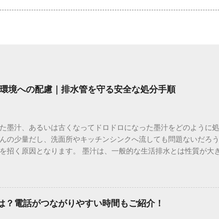
環境への配慮｜排水管を守る安全な処分手順
た墨汁、あるいは古くなってドロドロになった墨汁をどのように
んの少量だし、洗面所やキッチンシンクへ流しても問題ないだろ
を招く原因となります。 墨汁は、一般的な生活排水とは性質が大
荷だけでなく、ご自宅の排水設備を傷める可能性も高いため、非
優しい方法で処分するための手順と、容器を適切に分別する方法を
い」3つの理由 墨汁の主成分は「煤（すす）」と「膠（にかわ）
を持っているため、下水処理や配管維持の観点から以下の問題が発生し
間は？電話がつながりやすい時間もご紹介！
煤の粒子は極めて微細です。現代の排水処理施設であっても、これ