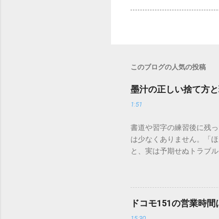
このブログの人気の投稿
墨汁の正しい捨て方と
1:51
書道や習字の練習後に残っ
は少なくありません。「ほ
と、実は予期せぬトラブル
排水口へ流すことは環境負
は、墨汁を安全かつ環境に
「排水口に流してはいけな
非常に微細かつ独特の粘性
ドコモ151の営業時
刻な負荷 墨汁に含まれる
15:30