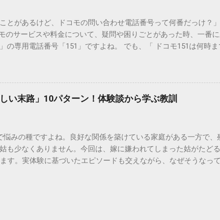
りません。大量に流し続けると河川や海まで到達し、水質の濁り
排水管の詰まりと劣化 墨汁の粘度を保っている「膠（ゼラチン質）」
ことがあるけど、ドコモの問い合わせ電話番号って何番だっけ？」 
墨汁が冷えて付着すると、管の通り道を狭め、深刻な詰まりを引
コモのサービスや料金について、疑問や困りごとがあった時、一番
ブルが起きやすく、修理費用が高額になるケースも珍しくありません。
の専用電話番号「151」ですよね。 でも、「 ドコモ151は何時
のシンクに墨汁が付着すると、細かい粒子が素材の隙間に入り込み
能なの？」と営業時間がわからず、なかなか電話ができない方もいるか
まうと、市販の洗剤や漂白剤を使っても完全に落とすことが難し
時間や、電話が繋がりやすい時間帯、さらには電話がつながらない時
守る！家庭でできる正しい墨汁の捨て方 家庭で墨汁を処分する際は
51の営業時間は午前9時～午後8時 結論から言うと、ドコモのインフォ
下のいずれかの方法で「固形物」として処分してください。 手順
ら午後8時まで です。 年中無休で、土日祝日も営業しています。「 1
で確実な方法は、液体を布や紙に吸わせて固形物に変えることです。
しい末路」10パターン！体験談から学ぶ教訓
と覚えておけば、仕事帰りでも少し余裕を持って連絡することがで
ツの切れ端）、ビニール袋、ゴム手袋 手順： ビニール袋の中に古
ら151にダイヤルすることで、無料でオペレーターに相談すること
を少...
い合わせは、電話番号や通話料が異なるので注意が必要です。 ド
で悩みの種ですよね。良好な関係を築けている家庭がある一方で、
携帯から： 0120-800-000（無料） どちらの番号も、 151 営
姑も少なくありません。今回は、嫁に嫌われてしまった姑がたど
す。 2. 【詳細解説】151は何時から何時まで？混雑を避けるコツ
します。実体験に基づいたエピソードも交えながら、なぜそうなっ
51は何時まで 」といった検索意図に沿って、具体的なスケジュール感
きましょう。 1. 息子夫婦との同居が破綻する 「まさか追い出さ
きる？ 「 151は何時から 」という疑問については、午前9時ちょ
す。最初は良かれと思って始めた同居も、嫁との関係が悪化する
ませたい方は多いですが、実は「 151 営業時間 」の開始直後であ
的に追い詰められたり、夫婦仲にひびが入ったりして、同居を解
：ドコモ151は何時まで対応してくれる？ 「 ドコモ151は何時ま
夫婦との二世帯同居を始めたものの、家事のやり方に口を出しすぎた
す。ただし、手続き内容によっては時間がかかるため、午後7時30
全に心を閉ざしてしまいました。ある日、息子から『母さんとは