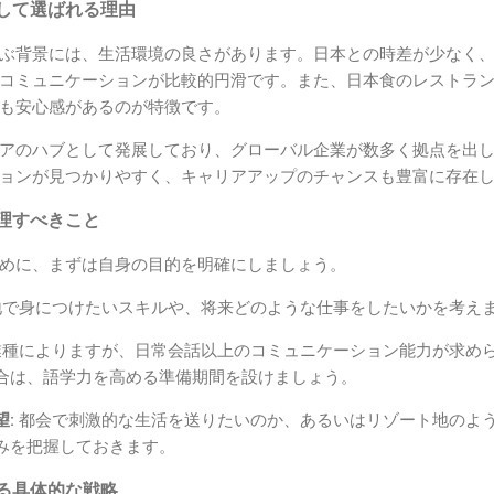
して選ばれる理由
ぶ背景には、生活環境の良さがあります。日本との時差が少なく
コミュニケーションが比較的円滑です。また、日本食のレストラ
も安心感があるのが特徴です。
アのハブとして発展しており、グローバル企業が数多く拠点を出
ョンが見つかりやすく、キャリアアップのチャンスも豊富に存在
理すべきこと
めに、まずは自身の目的を明確にしましょう。
で身につけたいスキルや、将来どのような仕事をしたいかを考え
種によりますが、日常会話以上のコミュニケーション能力が求め
合は、語学力を高める準備期間を設けましょう。
:
都会で刺激的な生活を送りたいのか、あるいはリゾート地のよ
みを把握しておきます。
る具体的な戦略