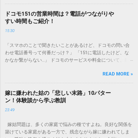
一般的な生活排水とは性質が大きく異なります。そのまま排
水口へ流すことは環境負荷だけでなく、ご自宅の排水設備を
ドコモ151の営業時間は？電話がつながりや
傷める可能性も高いため、非常に危険です。この記事では、
すい時間もご紹介！
墨汁を安全かつ環境に優しい方法で処分するための手順と、
15:30
容器を適切に分別する方法を徹底解説します。 墨汁を「排水
口に流してはいけない」3つの理由 墨汁の主成分は「煤（す
「スマホのことで聞きたいことがあるけど、ドコモの問い合
す）」と「膠（にかわ）」、そして水です。これらは非常に
わせ電話番号って何番だっけ？」 「151に電話したけど、な
微細かつ独特の粘性を持っているため、下水処理や配管維持
かなか繋がらない…」 ドコモのサービスや料金について、疑
の観点から以下の問題が発生します。 1. 環境への深刻な負荷
問や困りごとがあった時、一番に頼りになるのが「ドコモイ
墨汁に含まれる煤の粒子は極めて微細です。現代の排水処理
READ MORE »
ンフォメーションセンター」の専用電話番号「151」ですよ
施設であっても、これらの微粒子を完全に分解・除去するこ
ね。 でも、「 ドコモ151は何時まで 営業しているの？」「
とは容易ではありません。大量に流し続けると河川や海まで
151は何時から 受付可能なの？」と営業時間がわからず、な
到達し、水質の濁りや生態系へ悪影響を及ぼすリスクがあり
嫁に嫌われた姑の「悲しい末路」10パター
かなか電話ができない方もいるかもしれません。 この記事で
ます。 2. 排水管の詰まりと劣化 墨汁の粘度を保っている「膠
ン！体験談から学ぶ教訓
は、ドコモ151の営業時間や、電話が繋がりやすい時間帯、さ
（ゼラチン質）」は、温度が下がると固まる性質がありま
23:49
らには電話がつながらない時の対処法をわかりやすく解説し
す。排水管内で墨汁が冷えて付着すると、管の通り道を狭
ます。 1. ドコモ151の営業時間は午前9時～午後8時 結論から
め、深刻な詰まりを引き起こします。特に築年数が経過した
嫁姑問題は、多くの家庭で悩みの種ですよね。良好な関係を
言うと、ドコモのインフォメーションセンター「151」の受付
住宅では配管トラブルが起きやすく、修理費用が高額になる
築けている家庭がある一方で、残念ながら嫁に嫌われてしま
時間は、 午前9時から午後8時まで です。 年中無休で、土日
ケースも珍しくありません。 3. 頑固なシミと汚れの沈着 陶器