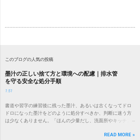
このブログの人気の投稿
墨汁の正しい捨て方と環境への配慮｜排水管
を守る安全な処分手順
1:51
書道や習字の練習後に残った墨汁、あるいは古くなってドロ
ドロになった墨汁をどのように処分すべきか、判断に迷う方
は少なくありません。「ほんの少量だし、洗面所やキッチン
シンクへ流しても問題ないだろう」と安易に考えてしまう
READ MORE »
と、実は予期せぬトラブルを招く原因となります。 墨汁は、