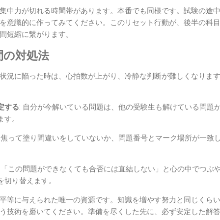
集中力が切れる時間帯があります。本番でも同様です。試験の途中
を意識的に作ってみてください。このリセット行動が、後半の科
間短縮に繋がります。
間の対処法
状況に陥った時は、心拍数が上がり、冷静な判断が難しくなりま
定する
: 自分が今解いている問題は、他の受験生も解けている問題
ます。
: 焦って塗り間違いをしていないか、問題番号とマーク場所が一致
: 「この問題ができなくても合否には直結しない」と心の中でつぶ
を切り替えます。
平等に与えられた唯一の資源です。知識を増やす努力と同じくら
う技術を磨いてください。準備を尽くした先に、必ず安定した解