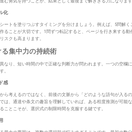
進む勇気を持つことが、結果として最後まで解ききる力になりま
ル化
シートを塗りつぶすタイミングを分けましょう。例えば、5問解く
作ることが大切です。1問ずつ転記すると、ページを行き来する動
リスクも高まります。
ける集中力の持続術
異なり、短い時間の中で正確な判断力が問われます。一つの空欄
す。
ド感
から考えるのではなく、前後の文脈から「どのような語句が入る
では、通達や条文の趣旨を理解していれば、ある程度推測が可能
ることこそが、選択式の制限時間を克服する鍵です。
用