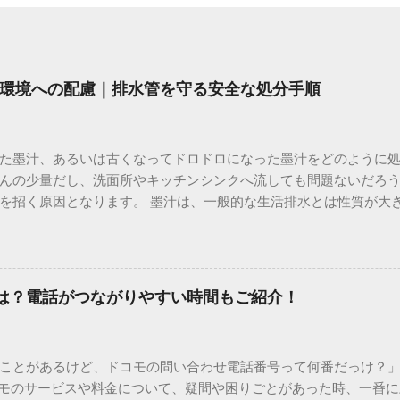
環境への配慮｜排水管を守る安全な処分手順
た墨汁、あるいは古くなってドロドロになった墨汁をどのように
んの少量だし、洗面所やキッチンシンクへ流しても問題ないだろ
を招く原因となります。 墨汁は、一般的な生活排水とは性質が大
荷だけでなく、ご自宅の排水設備を傷める可能性も高いため、非
優しい方法で処分するための手順と、容器を適切に分別する方法を
い」3つの理由 墨汁の主成分は「煤（すす）」と「膠（にかわ）
を持っているため、下水処理や配管維持の観点から以下の問題が発生し
間は？電話がつながりやすい時間もご紹介！
煤の粒子は極めて微細です。現代の排水処理施設であっても、これ
りません。大量に流し続けると河川や海まで到達し、水質の濁り
排水管の詰まりと劣化 墨汁の粘度を保っている「膠（ゼラチン質）」
ことがあるけど、ドコモの問い合わせ電話番号って何番だっけ？」 
墨汁が冷えて付着すると、管の通り道を狭め、深刻な詰まりを引
コモのサービスや料金について、疑問や困りごとがあった時、一番
ブルが起きやすく、修理費用が高額になるケースも珍しくありません。