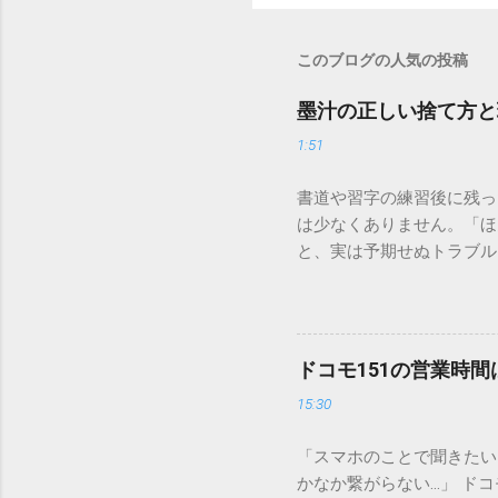
このブログの人気の投稿
墨汁の正しい捨て方と
1:51
書道や習字の練習後に残っ
は少なくありません。「ほ
と、実は予期せぬトラブル
排水口へ流すことは環境負
は、墨汁を安全かつ環境に
「排水口に流してはいけな
非常に微細かつ独特の粘性
ドコモ151の営業時
刻な負荷 墨汁に含まれる
15:30
除去することは容易ではあ
スクがあります。 2. 
「スマホのことで聞きたい
質があります。排水管内で
かなか繋がらない…」 ド
経過した住宅では配管トラ