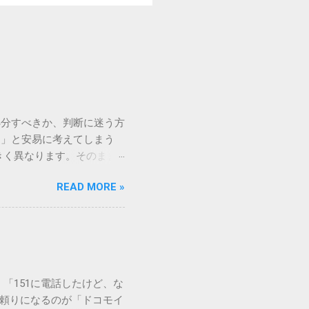
処分すべきか、判断に迷う方
う」と安易に考えてしまう
きく異なります。そのまま
常に危険です。この記事で
READ MORE »
徹底解説します。 墨汁を
」、そして水です。これらは
ます。 1. 環境への深
らの微粒子を完全に分解・
や生態系へ悪影響を及ぼすリ
は、温度が下がると固まる性
「151に電話したけど、な
き起こします。特に築年数が
に頼りになるのが「ドコモイ
 3. 頑固なシミと汚れ