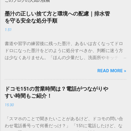
このブログの人気の投稿
墨汁の正しい捨て方と環境への配慮｜排水管
を守る安全な処分手順
1:51
書道や習字の練習後に残った墨汁、あるいは古くなってドロ
ドロになった墨汁をどのように処分すべきか、判断に迷う方
は少なくありません。「ほんの少量だし、洗面所やキッチン
シンクへ流しても問題ないだろう」と安易に考えてしまう
READ MORE »
と、実は予期せぬトラブルを招く原因となります。 墨汁は、
一般的な生活排水とは性質が大きく異なります。そのまま排
水口へ流すことは環境負荷だけでなく、ご自宅の排水設備を
ドコモ151の営業時間は？電話がつながりや
傷める可能性も高いため、非常に危険です。この記事では、
すい時間もご紹介！
墨汁を安全かつ環境に優しい方法で処分するための手順と、
15:30
容器を適切に分別する方法を徹底解説します。 墨汁を「排水
口に流してはいけない」3つの理由 墨汁の主成分は「煤（す
「スマホのことで聞きたいことがあるけど、ドコモの問い合
す）」と「膠（にかわ）」、そして水です。これらは非常に
わせ電話番号って何番だっけ？」 「151に電話したけど、な
微細かつ独特の粘性を持っているため、下水処理や配管維持