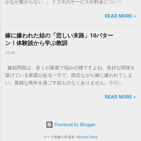
かなか繋がらない…」 ドコモのサービスや料金について、疑
の観点から以下の問題が発生します。 1. 環境への深刻な負荷
問や困りごとがあった時、一番に頼りになるのが「ドコモイ
墨汁に含まれる煤の粒子は極めて微細です。現代の排水処理
READ MORE »
ンフォメーションセンター」の専用電話番号「151」ですよ
施設であっても、これらの微粒子を完全に分解・除去するこ
ね。 でも、「 ドコモ151は何時まで 営業しているの？」「
とは容易ではありません。大量に流し続けると河川や海まで
151は何時から 受付可能なの？」と営業時間がわからず、な
到達し、水質の濁りや生態系へ悪影響を及ぼすリスクがあり
嫁に嫌われた姑の「悲しい末路」10パター
かなか電話ができない方もいるかもしれません。 この記事で
ます。 2. 排水管の詰まりと劣化 墨汁の粘度を保っている「膠
ン！体験談から学ぶ教訓
は、ドコモ151の営業時間や、電話が繋がりやすい時間帯、さ
（ゼラチン質）」は、温度が下がると固まる性質がありま
23:49
らには電話がつながらない時の対処法をわかりやすく解説し
す。排水管内で墨汁が冷えて付着すると、管の通り道を狭
ます。 1. ドコモ151の営業時間は午前9時～午後8時 結論から
め、深刻な詰まりを引き起こします。特に築年数が経過した
嫁姑問題は、多くの家庭で悩みの種ですよね。良好な関係を
言うと、ドコモのインフォメーションセンター「151」の受付
住宅では配管トラブルが起きやすく、修理費用が高額になる
築けている家庭がある一方で、残念ながら嫁に嫌われてしま
時間は、 午前9時から午後8時まで です。 年中無休で、土日
ケースも珍しくありません。 3. 頑固なシミと汚れの沈着 陶器
い、孤独な晩年を過ごす姑も少なくありません。今回は、嫁
祝日も営業しています。「 151 営業時間 」を気にする際、ま
やホーロー製のシンクに墨汁が付着すると、細かい粒子が素
に嫌われてしまった姑がたどる可能性のある「悲しい末路」
ず「夜8時まで」と覚えておけば、仕事帰りでも少し余裕を持
材の隙間に入り込み、取れない黒ずみとなります。一度素材
READ MORE »
を10パターンご紹介します。実体験に基づいたエピソードも
って連絡することができますね。 この時間内であれば、ドコ
に浸透してしまうと、市販の洗剤や漂白剤を使っても完全に
交えながら、なぜそうなってしまうのか、どうすれば避けら
モの携帯電話から151にダイヤルすることで、無料でオペレー
落とすことが難しく、住宅の衛生状態を損なう原因となりま
れるのかを考えていきましょう。 1. 息子夫婦との同居が破綻
ターに相談することができます。ただし、ドコモの携帯電話
す。 環境を守る！家庭でできる正しい墨汁の捨て方 家庭で墨
する 「まさか追い出されるなんて…」という声も聞かれるの
以外からの問い合わせは、電話番号や通話料が異なるので注
Powered by Blogger
汁を処分する際は、「液体として流さない」ことが絶対ルー
が、同居の破綻です。最初は良かれと思って始めた同居も、
意が必要です。 ドコモの携帯電話から： 151（無料） 一般電
ルです。以下のいずれかの方法で「固形物」として処分して
嫁との関係が悪化すると、家の中で常に緊張感が漂う状態
話・他社携帯から： 0120-800-000（無料） どちらの番号も、
テーマ画像の作成者:
Michael Elkan
ください。 手順1：新聞紙や古布に吸わせて「可燃ごみ」へ